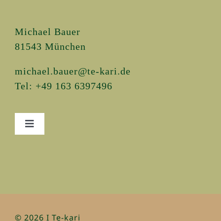
Michael Bauer
81543 München
michael.bauer@te-kari.de
Tel: +49 163 6397496
Toggle
Navigation
Home
Leistungen
Kontakt
© 2026 I Te-kari